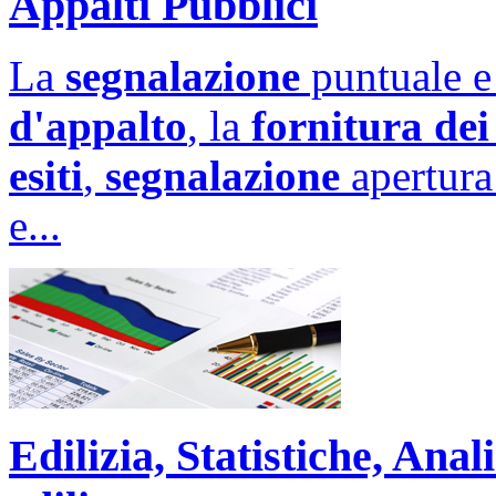
Appalti Pubblici
La
segnalazione
puntuale e 
d'appalto
, la
fornitura dei
esiti
,
segnalazione
apertura 
e...
Edilizia, Statistiche, Anal