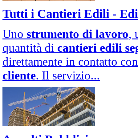
Tutti i Cantieri Edili - Ed
Uno
strumento di lavoro
,
quantità di
cantieri edili se
direttamente in contatto con 
cliente
. Il servizio...